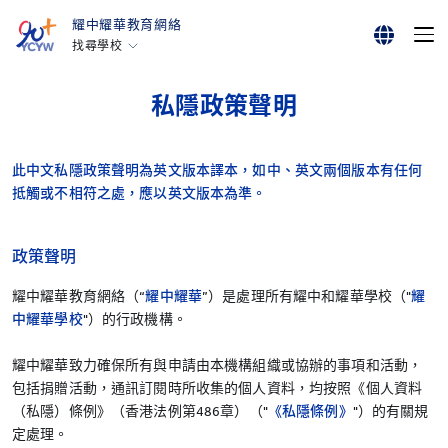
耀中耀華教育網絡
找尋學校
English
香港耀中
私隱政策聲明
耀中幼教學院
繁體中文
美國矽谷耀中
简体中文
此中文私隱政策聲明為英文版本譯本，如中、英文兩個版本有任何
北京耀中
抵觸或不相符之處，應以英文版本為準。
耀中北京亦莊
重慶耀中
政策聲明
青島耀中
耀中耀華教育網絡（“
耀中耀華
”）是處理所有耀中和耀華學校（"
耀
上海耀中
中耀華學校
"）的行政機構。
北京亦莊耀華
耀中耀華致力確保所有與申請由本機構組織或協辦的事項和活動，
廣州耀華
包括捐贈活動，通訊訂閱時所收集的個人資料，均按照《個人資料
上海古北耀華
（私隱）條例》（香港法例第486章）（"
《私隱條例》
"）的有關規
定處理。
上海臨港耀華