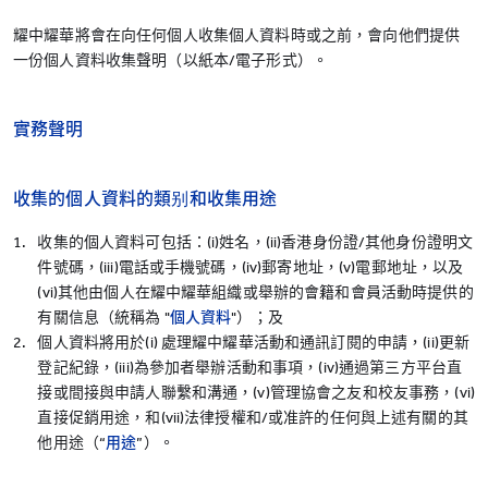
煙台耀華
耀中耀華將會在向任何個人收集個人資料時或之前，會向他們提供
一份個人資料收集聲明（以紙本/電子形式）。
浙江桐鄉耀華
香港耀華學校
實務聲明
重慶福地耀華幼兒園
重慶融科耀華幼兒園
收集的個人資料的類别和收集用途
上海碧雲耀華幼兒園
收集的個人資料可包括：(i)姓名，(ii)香港身份證/其他身份證明文
上海臨港耀華幼兒園
件號碼，(iii)電話或手機號碼，(iv)郵寄地址，(v)電郵地址，以及
(vi)其他由個人在耀中耀華組織或舉辦的會籍和會員活動時提供的
上海耀華嬰幼兒探索中心
有關信息（統稱為 "
個人資料
"）；及
青島耀華幼兒園
個人資料將用於(i) 處理耀中耀華活動和通訊訂閱的申請，(ii)更新
薩默塞特文化中心
登記紀錄，(iii)為參加者舉辦活動和事項，(iv)通過第三方平台直
接或間接與申請人聯繫和溝通，(v)管理協會之友和校友事務，(vi)
上海臨港耀華嬰幼兒教育中心
直接促銷用途，和(vii)法律授權和/或准許的任何與上述有關的其
所有耀中耀華學校
他用途（“
用途
”）。