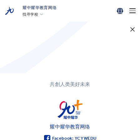
耀中耀华教育网络
找寻学校
English
香港耀中
耀中幼教学院
繁體中文
美国硅谷耀中
简体中文
北京耀中
耀中北京亦庄
重庆耀中
共創人类美好未来
青岛耀中
上海耀中
北京亦庄耀华
广州耀华
耀中耀华教育网络
上海耀华古北
Facebook: YCYWEDU
上海临港耀华