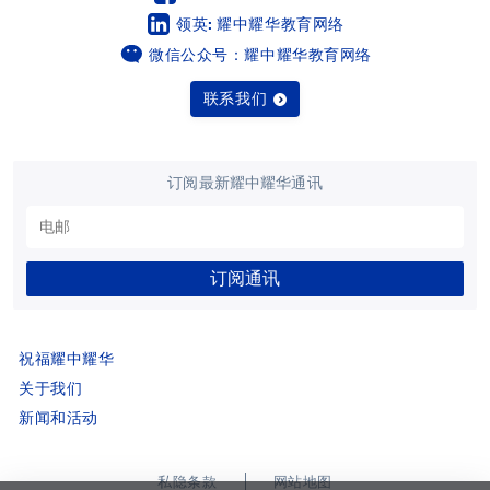
领英: 耀中耀华教育网络
烟台耀华
微信公众号：耀中耀华教育网络
浙江桐乡耀华
联系我们
香港耀华学校
重庆福地耀华幼儿园
重庆融科耀华幼儿园
订阅最新耀中耀华通讯
上海碧云耀华幼儿园
上海临港耀华幼儿园
订阅通讯
上海耀华婴幼儿探索中心
青岛耀华幼儿园
祝福耀中耀华
萨默塞特文化中心
关于我们
上海临港耀华婴幼儿教育中心
新闻和活动
所有耀中耀华学校
私隐条款
网站地图